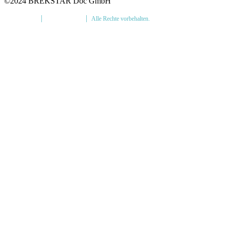
©2024 BREKSTAR Doc GmbH
Impressum
|
Datenschutz
|
Alle Rechte vorbehalten.